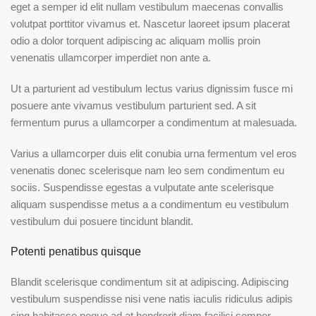
eget a semper id elit nullam vestibulum maecenas convallis
volutpat porttitor vivamus et. Nascetur laoreet ipsum placerat
odio a dolor torquent adipiscing ac aliquam mollis proin
venenatis ullamcorper imperdiet non ante a.
Ut a parturient ad vestibulum lectus varius dignissim fusce mi
posuere ante vivamus vestibulum parturient sed. A sit
fermentum purus a ullamcorper a condimentum at malesuada.
Varius a ullamcorper duis elit conubia urna fermentum vel eros
venenatis donec scelerisque nam leo sem condimentum eu
sociis. Suspendisse egestas a vulputate ante scelerisque
aliquam suspendisse metus a a condimentum eu vestibulum
vestibulum dui posuere tincidunt blandit.
Potenti penatibus quisque
Blandit scelerisque condimentum sit at adipiscing. Adipiscing
vestibulum suspendisse nisi vene natis iaculis ridiculus adipis
cing habitasse neque ad at hendrerit diam facilisi semper.