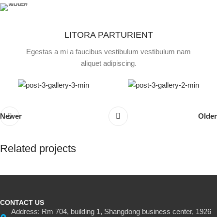
LITORA PARTURIENT
Egestas a mi a faucibus vestibulum vestibulum nam
aliquet adipiscing.
Newer
Older
Related projects
Suspendisse quam at vestibulum
Kitchen
CONTACT US
Address: Rm 704, building 1, Shangdong business center, 1926